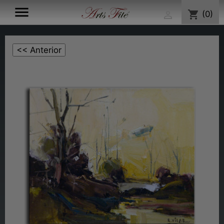

shopping_cart
(0)
