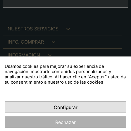

NUESTROS SERVICIOS

INFO. COMPRAR

INFORMACIÓN
Usamos cookies para mejorar su experiencia de

INFO. LEGAL
navegación, mostrarle contenidos personalizados y
analizar nuestro tráfico. Al hacer clic en “Aceptar” usted da
su consentimiento a nuestro uso de las cookies
keyboard_arrow_down
A R T S F I T É
Configurar
Facebook
YouTube
Pinterest
Inst
OPINIONES CLIENTES
Rechazar