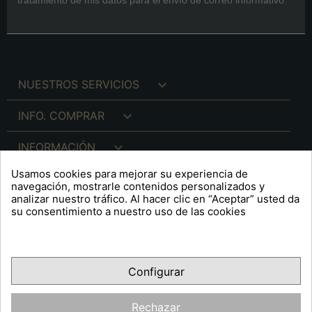

NUESTROS SERVICIOS

INFO. COMPRAR

INFORMACIÓN
Usamos cookies para mejorar su experiencia de

INFO. LEGAL
navegación, mostrarle contenidos personalizados y
analizar nuestro tráfico. Al hacer clic en “Aceptar” usted da
su consentimiento a nuestro uso de las cookies
keyboard_arrow_down
A R T S F I T É
Configurar
Facebook
YouTube
Pinterest
Inst
OPINIONES CLIENTES
Rechazar