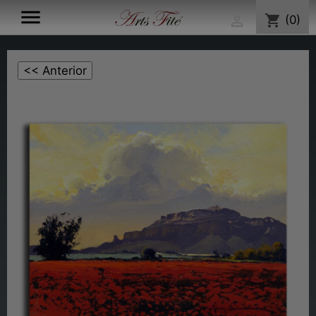

shopping_cart
(0)
