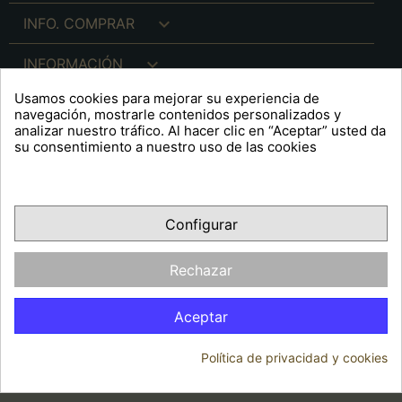

INFO. COMPRAR

INFORMACIÓN
Usamos cookies para mejorar su experiencia de

INFO. LEGAL
navegación, mostrarle contenidos personalizados y
analizar nuestro tráfico. Al hacer clic en “Aceptar” usted da
su consentimiento a nuestro uso de las cookies
keyboard_arrow_down
A R T S F I T É
Configurar
Facebook
YouTube
Pinterest
Inst
OPINIONES CLIENTES
Rechazar
Aceptar
Política de privacidad y cookies
© 2026 - Arts Fité
Consentimiento de cookies