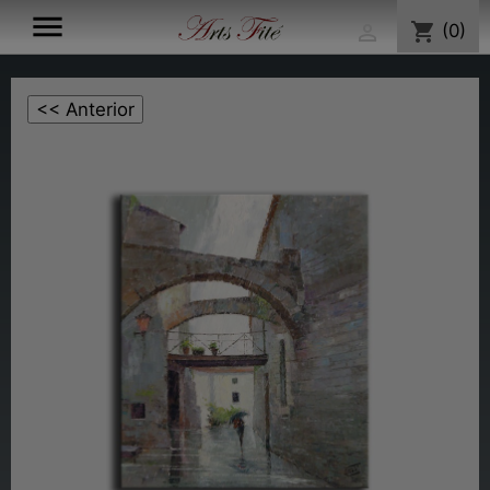

shopping_cart
(0)
