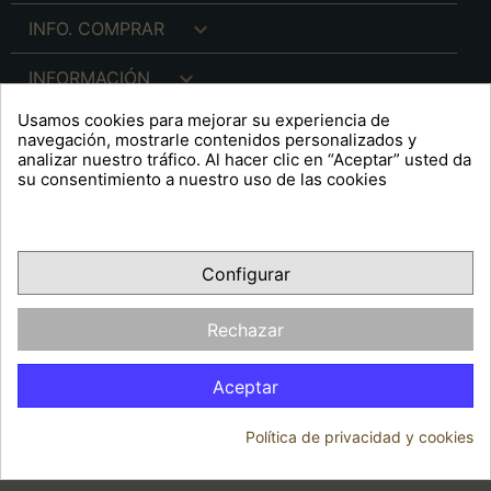

INFO. COMPRAR

INFORMACIÓN
Usamos cookies para mejorar su experiencia de

INFO. LEGAL
navegación, mostrarle contenidos personalizados y
analizar nuestro tráfico. Al hacer clic en “Aceptar” usted da
su consentimiento a nuestro uso de las cookies
keyboard_arrow_down
A R T S F I T É
Configurar
Facebook
YouTube
Pinterest
Inst
OPINIONES CLIENTES
Rechazar
Aceptar
Política de privacidad y cookies
© 2026 - Arts Fité
Consentimiento de cookies