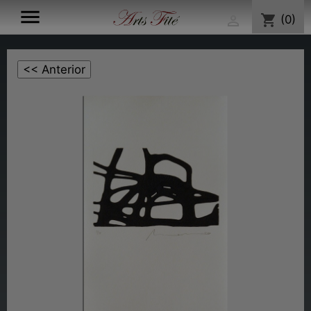

shopping_cart
(0)
