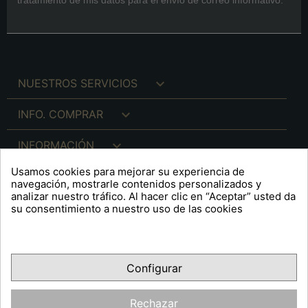

NUESTROS SERVICIOS

INFO. COMPRAR

INFORMACIÓN
Usamos cookies para mejorar su experiencia de

INFO. LEGAL
navegación, mostrarle contenidos personalizados y
analizar nuestro tráfico. Al hacer clic en “Aceptar” usted da
su consentimiento a nuestro uso de las cookies
keyboard_arrow_down
A R T S F I T É
Configurar
Facebook
YouTube
Pinterest
Inst
OPINIONES CLIENTES
Rechazar