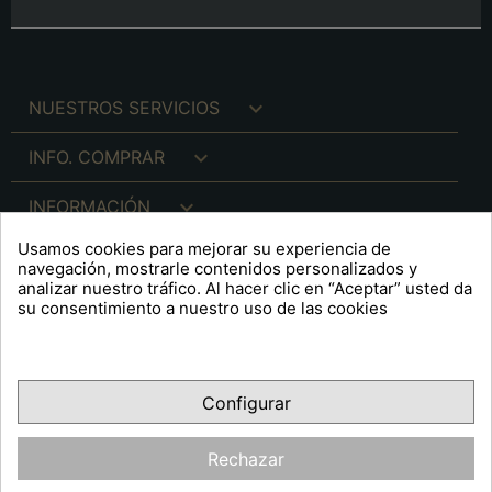

NUESTROS SERVICIOS

INFO. COMPRAR

INFORMACIÓN
Usamos cookies para mejorar su experiencia de

INFO. LEGAL
navegación, mostrarle contenidos personalizados y
analizar nuestro tráfico. Al hacer clic en “Aceptar” usted da
su consentimiento a nuestro uso de las cookies
keyboard_arrow_down
A R T S F I T É
Configurar
Facebook
YouTube
Pinterest
Inst
OPINIONES CLIENTES
Rechazar