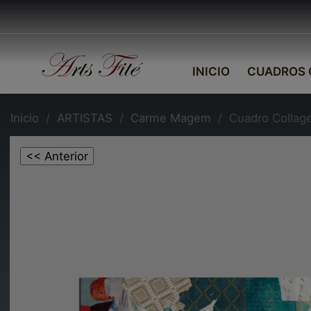
INICIO
CUADROS 
Inicio
ARTISTAS
Carme Magem
Cuadro Collag