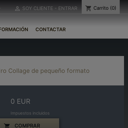
shopping_cart
Carrito
(0)


SOY CLIENTE - ENTRAR
FORMACIÓN
CONTACTAR
ro Collage de pequeño formato
0 EUR
Impuestos incluidos
COMPRAR
