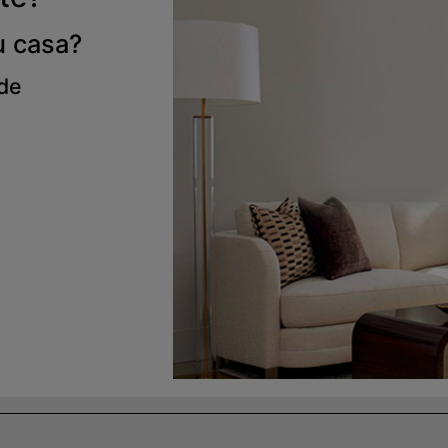
u casa?
 de