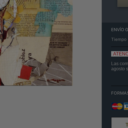
ENVÍO 
Tiempo e
ATENC
Las comp
agosto
FORMA