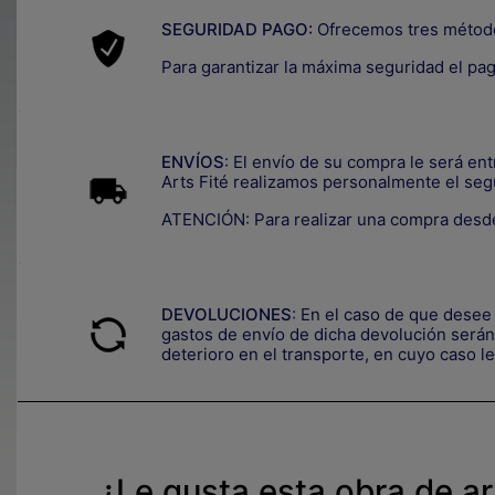
SEGURIDAD PAGO:
Ofrecemos tres métod
Para garantizar la máxima seguridad el pa
.
ENVÍOS
: El envío de su compra le será en
Arts Fité realizamos personalmente el seg
ATENCIÓN: Para realizar una compra desde
.
DEVOLUCIONES
:
En el caso de que desee 
gastos de envío de dicha devolución serán 
deterioro en el transporte, e
n cuyo caso le
¿Le gusta esta obra de a