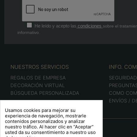
He leído y acepto las
condiciones
sobre el tratamie
informativo.
NUESTROS SERVICIOS
INFO. CO
REGALOS DE EMPRESA
SEGURIDA
DECORACIÓN VIRTUAL
PREGUNTA
BÚSQUEDA PERSONALIZADA
COMO COM
ENVÍOS / 
Usamos cookies para mejorar su
experiencia de navegación, mostrarle
contenidos personalizados y analizar
A R T S F I T É
nuestro tráfico. Al hacer clic en “Aceptar”
usted da su consentimiento a nuestro uso