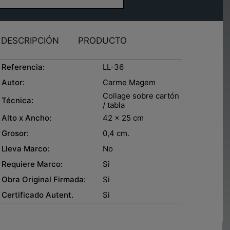
DESCRIPCIÓN
PRODUCTO
eferencia:
LL-36
Autor:
Carme Magem
Collage sobre cartón
Técnica:
/ tabla
lto x Ancho:
42 x 25 cm
rosor:
0,4 cm.
leva Marco:
No
equiere Marco:
Si
bra Original Firmada:
Si
ertificado Autent.
Si