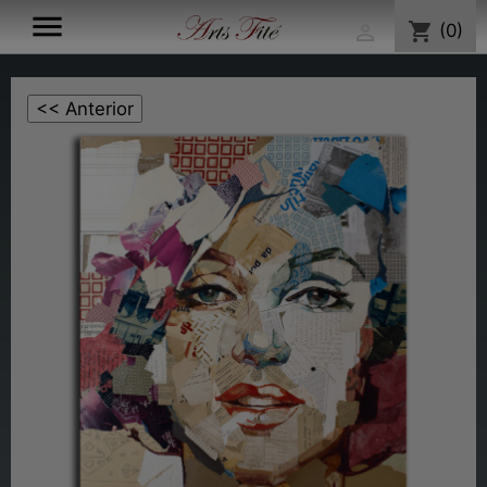

shopping_cart
(0)
