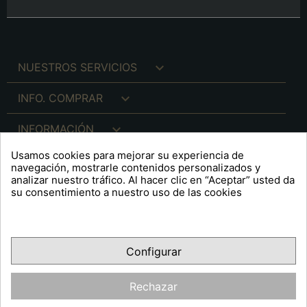

NUESTROS SERVICIOS

INFO. COMPRAR

INFORMACIÓN
Usamos cookies para mejorar su experiencia de

INFO. LEGAL
navegación, mostrarle contenidos personalizados y
analizar nuestro tráfico. Al hacer clic en “Aceptar” usted da
su consentimiento a nuestro uso de las cookies
keyboard_arrow_down
A R T S F I T É
Configurar
Facebook
YouTube
Pinterest
Inst
OPINIONES CLIENTES
Rechazar