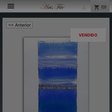

shopping_cart
(0)

VENDIDO