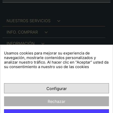

NUESTROS SERVICIOS

INFO. COMPRAR

INFORMACIÓN
Usamos cookies para mejorar su experiencia de

INFO. LEGAL
navegación, mostrarle contenidos personalizados y
analizar nuestro tráfico. Al hacer clic en “Aceptar” usted da
su consentimiento a nuestro uso de las cookies
keyboard_arrow_down
A R T S F I T É
Configurar
Facebook
YouTube
Pinterest
Inst
OPINIONES CLIENTES
Rechazar