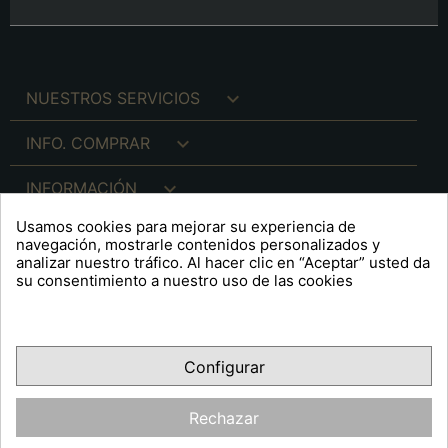

NUESTROS SERVICIOS

INFO. COMPRAR

INFORMACIÓN
Usamos cookies para mejorar su experiencia de

INFO. LEGAL
navegación, mostrarle contenidos personalizados y
analizar nuestro tráfico. Al hacer clic en “Aceptar” usted da
su consentimiento a nuestro uso de las cookies
keyboard_arrow_down
A R T S F I T É
Configurar
Facebook
YouTube
Pinterest
Inst
OPINIONES CLIENTES
Rechazar