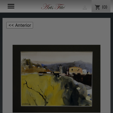

shopping_cart
(0)
