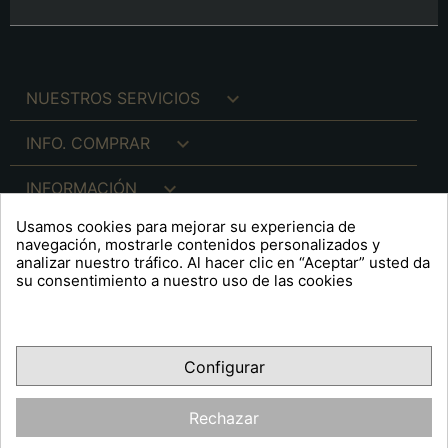

NUESTROS SERVICIOS

INFO. COMPRAR

INFORMACIÓN
Usamos cookies para mejorar su experiencia de

INFO. LEGAL
navegación, mostrarle contenidos personalizados y
analizar nuestro tráfico. Al hacer clic en “Aceptar” usted da
su consentimiento a nuestro uso de las cookies
keyboard_arrow_down
A R T S F I T É
Configurar
Facebook
YouTube
Pinterest
Inst
OPINIONES CLIENTES
Rechazar